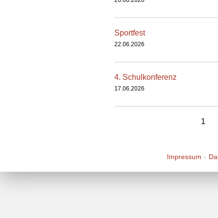
26.06.2026
Sportfest
22.06.2026
4. Schulkonferenz
17.06.2026
1
Impressum
Da