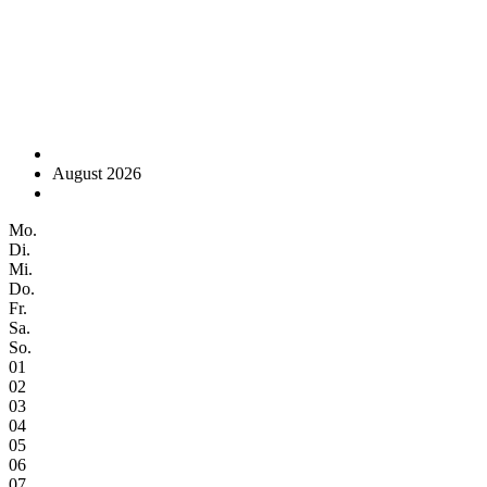
August 2026
Mo.
Di.
Mi.
Do.
Fr.
Sa.
So.
01
02
03
04
05
06
07